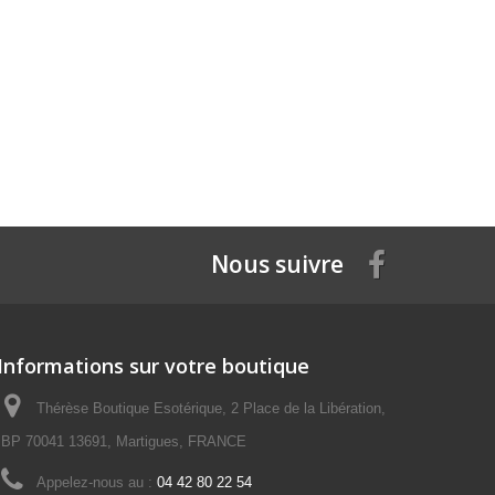
Nous suivre
Informations sur votre boutique
Thérèse Boutique Esotérique, 2 Place de la Libération,
BP 70041 13691, Martigues, FRANCE
Appelez-nous au :
04 42 80 22 54