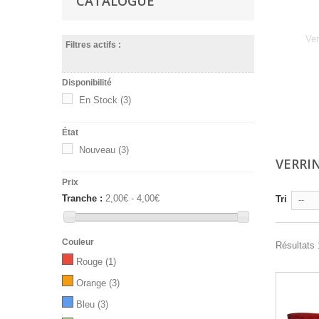
CATALOGUE
Ver
Filtres actifs :
Disponibilité
En Stock
(3)
État
Nouveau
(3)
VERRI
Prix
Tranche :
2,00€ - 4,00€
Tri
--
Couleur
Résultats 1
Rouge
(1)
Orange
(3)
Bleu
(3)