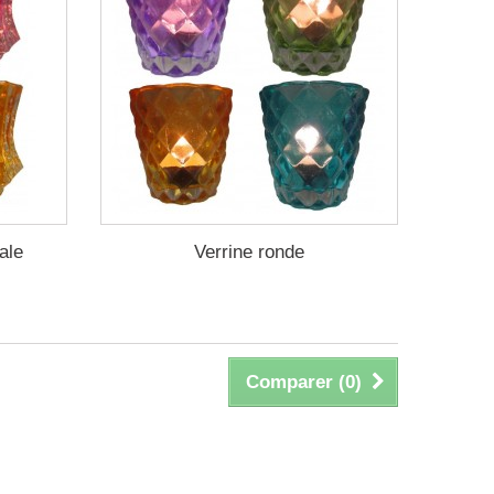
ale
Verrine ronde
Comparer (
0
)