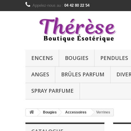
Appelez-nous au :
04 42 80 22 54
ENCENS
BOUGIES
PENDULES
ANGES
BRÛLES PARFUM
DIVE
SPRAY PARFUME
Bougies
Accessoires
Verrines