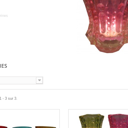
Verrines
rines
NES
 - 3 sur 3.