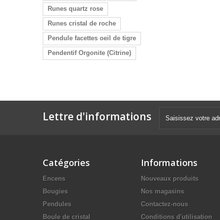
Runes quartz rose
Runes cristal de roche
Pendule facettes oeil de tigre
Pendentif Orgonite (Citrine)
Lettre d'informations
Catégories
Informations
Encens
Nouveaux produits
Bougies
Nos magasins
Pendules
Contactez-nous
Boule de cristal
Conditions d'utilisation