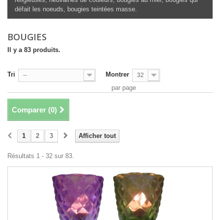
défait les noeuds, bougies teintées masse.
BOUGIES
Il y a 83 produits.
Tri
Montrer
--
32
par page
Comparer (
0
)
1
2
3
Afficher tout
Résultats 1 - 32 sur 83.