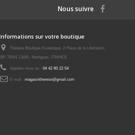
Nous suivre
Informations sur votre boutique
Thérèse Boutique Esotérique, 2 Place de la Libération,
BP 70041 13691, Martigues, FRANCE
Appelez-nous au :
04 42 80 22 54
E-mail :
magasintherese@gmail.com