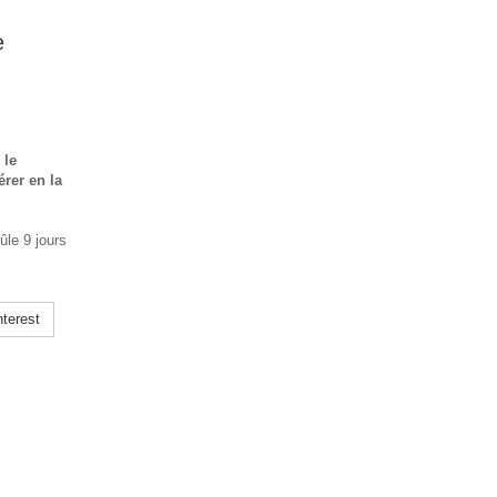
e
 le
érer en la
ûle 9 jours
terest