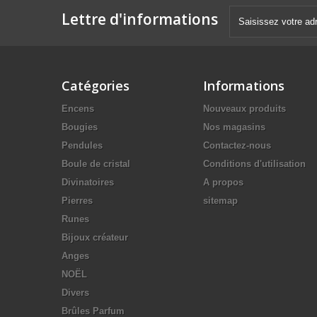
Lettre d'informations
Catégories
Informations
Encens
Nouveaux produits
Bougies
Nos magasins
Pendules
Contactez-nous
Boule de cristal
Conditions d'utilisation
Divinatoires
A propos
Pierres
sitemap
Runes
Bijoux créateur
Anges
NOËL
Divers
Brûles Parfum