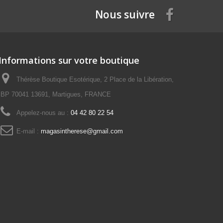
Nous suivre
Informations sur votre boutique
Thérèse Boutique Esotérique, 2 Place de la Libération,
BP 70041 13691, Martigues, FRANCE
Appelez-nous au :
04 42 80 22 54
E-mail :
magasintherese@gmail.com