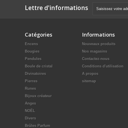
Lettre d'informations
Catégories
Informations
Encens
Nouveaux produits
Bougies
Nos magasins
Pendules
Contactez-nous
Boule de cristal
Conditions d'utilisation
Divinatoires
A propos
Pierres
sitemap
Runes
Bijoux créateur
Anges
NOËL
Divers
Brûles Parfum