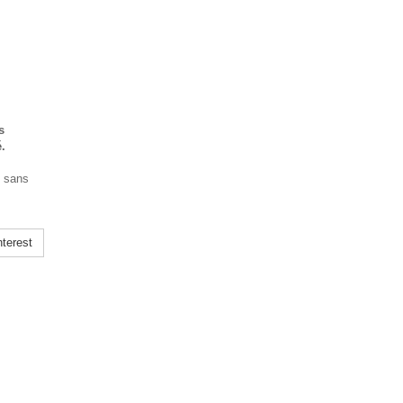
s
.
s sans
terest