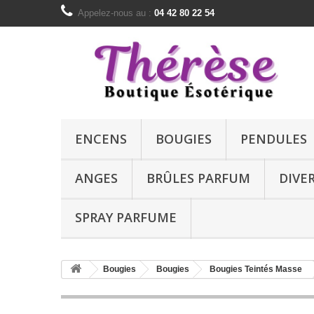
Appelez-nous au :
04 42 80 22 54
ENCENS
BOUGIES
PENDULES
ANGES
BRÛLES PARFUM
DIVE
SPRAY PARFUME
Bougies
Bougies
Bougies Teintés Masse