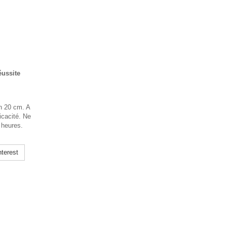
éussite
on 20 cm. A
icacité. Ne
 heures.
terest