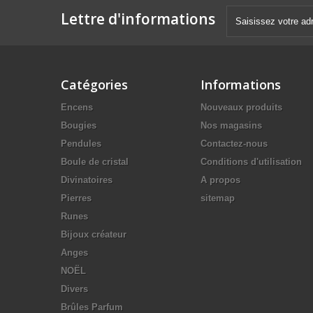
Lettre d'informations
Catégories
Informations
Encens
Nouveaux produits
Bougies
Nos magasins
Pendules
Contactez-nous
Boule de cristal
Conditions d'utilisation
Divinatoires
A propos
Pierres
sitemap
Runes
Bijoux créateur
Anges
NOËL
Divers
Brûles Parfum