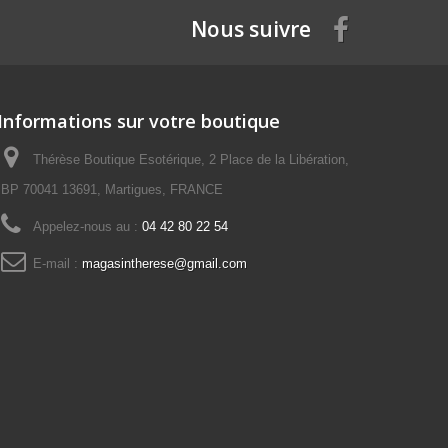
Nous suivre
Informations sur votre boutique
Thérèse Boutique Esotérique, 2 Place de la Libération,
BP 70041 13691, Martigues, FRANCE
Appelez-nous au :
04 42 80 22 54
E-mail :
magasintherese@gmail.com