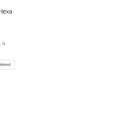
"Hexa
 la
terest