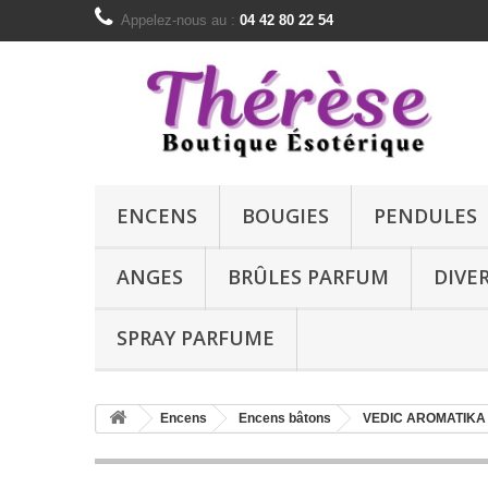
Appelez-nous au :
04 42 80 22 54
ENCENS
BOUGIES
PENDULES
ANGES
BRÛLES PARFUM
DIVE
SPRAY PARFUME
Encens
Encens bâtons
VEDIC AROMATIKA