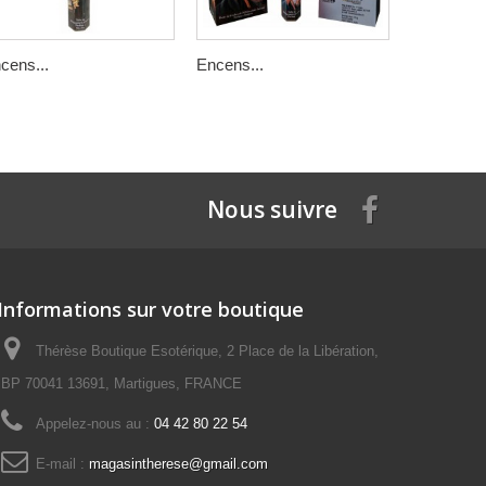
cens...
Encens...
Encens...
Nous suivre
Informations sur votre boutique
Thérèse Boutique Esotérique, 2 Place de la Libération,
BP 70041 13691, Martigues, FRANCE
Appelez-nous au :
04 42 80 22 54
E-mail :
magasintherese@gmail.com