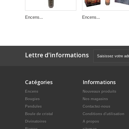
Encens...
Encens...
Lettre d'informations
Catégories
Informations
Encens
Nouveaux produits
Bougies
Nos magasins
Pendules
Contactez-nous
Boule de cristal
Conditions d'utilisation
Divinatoires
A propos
Pierres
sitemap