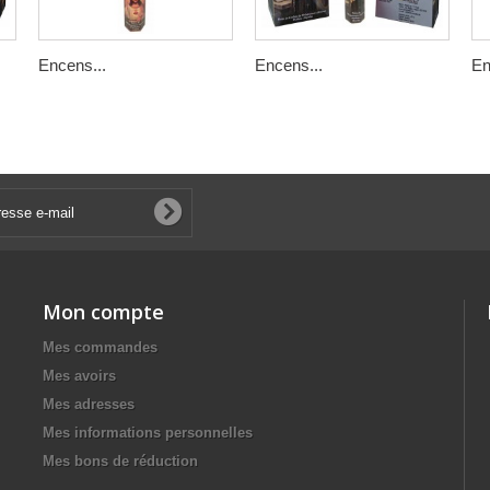
Encens...
Encens...
En
Mon compte
Mes commandes
Mes avoirs
Mes adresses
Mes informations personnelles
Mes bons de réduction