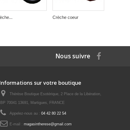
èche...
Crèche coeur
Encens...
Nous suivre
Informations sur votre boutique
Thérèse Boutique Esotérique, 2 Place de la Libération,
BP 70041 13691, Martigues, FRANCE
Appelez-nous au :
04 42 80 22 54
E-mail :
magasintherese@gmail.com