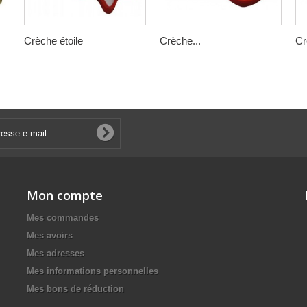
Crèche étoile
Crèche...
Cr
Mon compte
Mes commandes
Mes avoirs
Mes adresses
Mes informations personnelles
Mes bons de réduction