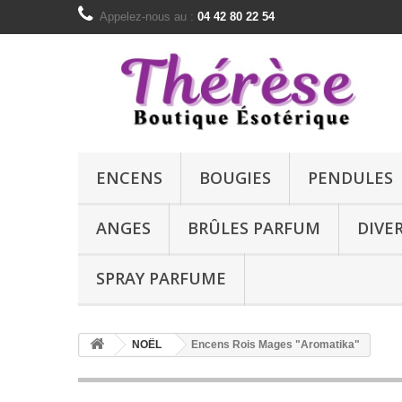
Appelez-nous au :
04 42 80 22 54
ENCENS
BOUGIES
PENDULES
ANGES
BRÛLES PARFUM
DIVE
SPRAY PARFUME
NOËL
Encens Rois Mages "Aromatika"