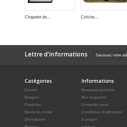
Chapelet de...
Crèche...
Lettre d'informations
Catégories
Informations
Encens
Nouveaux produits
Bougies
Nos magasins
Pendules
Contactez-nous
Boule de cristal
Conditions d'utilisation
Divinatoires
A propos
Pierres
sitemap