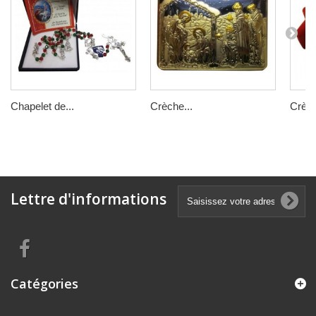
Chapelet de...
Crèche...
Crèch
Lettre d'informations
Catégories