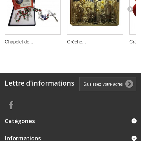
Chapelet de...
Crèche...
Crèch
Lettre d'informations
Catégories
Informations