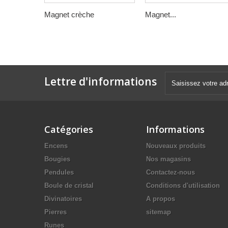
Magnet crèche
Magnet...
Lettre d'informations
Catégories
Informations
Encens
Nouveaux produits
Bougies
Nos magasins
Pendules
Contactez-nous
Boule de cristal
Conditions d'utilisation
Divinatoires
A propos
Pierres
sitemap
Runes