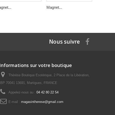
gnet...
Magnet...
Magnet...
Nous suivre
Informations sur votre boutique
Thérèse Boutique Esotérique, 2 Place de la Libération,
BP 70041 13691, Martigues, FRANCE
Appelez-nous au :
04 42 80 22 54
E-mail :
magasintherese@gmail.com