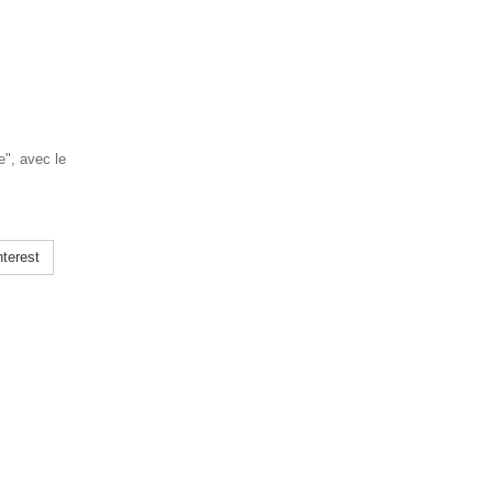
", avec le
terest